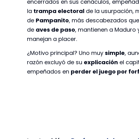
encerrados en sus cenáculos, empeñado
la
trampa electoral
de la usurpación, 
de
Pampanito
, más descabezados que 
de
aves de paso
, mantienen a Maduro y
manejan a placer.
¿Motivo principal? Uno muy
simple
, au
razón excluyó de su
explicación
el capi
empeñados en
perder el juego por for