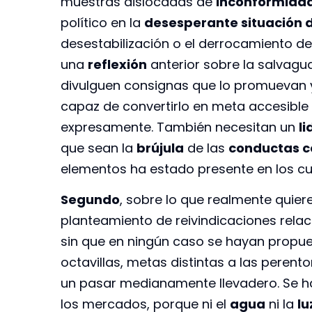
muestras dislocadas de
inconformida
político en la
desesperante situación d
desestabilización o el derrocamiento de
una
reflexión
anterior sobre la salvagu
divulguen consignas que lo promuevan y
capaz de convertirlo en meta accesible
expresamente. También necesitan un
l
que sean la
brújula
de las
conductas c
elementos ha estado presente en los cur
Segundo
, sobre lo que realmente quier
planteamiento de reivindicaciones relac
sin que en ningún caso se hayan propuest
octavillas, metas distintas a las perent
un pasar medianamente llevadero. Se ha
los mercados, porque ni el
agua
ni la
lu