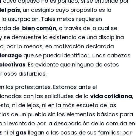
d
cuyo objetivo no es político, si se entiende por
el país
, un designio cuyo propósito es la
 la usurpación. Tales metas requieren
arda del
bien común
, a través de la cual se
 se demuestre la existencia de una disciplina
 o, por lo menos, en motivación declarada
iderazgo
que se pueda identificar, unas cabezas
olectivas
. Es evidente que ninguno de estos
iosos disturbios.
en los protestantes. Estamos ante el
ionadas con las solicitudes de la
vida cotidiana
,
o, ni de lejos, ni en la más escueta de las
orias de un pueblo sin los elementos básicos para
n levantado por la desaparición de la comida en
z
ni el
gas
llegan a las casas de sus familias; por